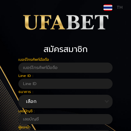
TH
สมัครสมาชิก
เบอร์โทรศัพท์มือถือ :
Line ID :
ธนาคาร :
เลขบัญชี :
ผู้แนะนำ :